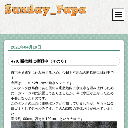
2021年04月10日
470. 断捨離に挑戦中（その６）
自宅を父親宅に住み替えるため、今日も不用品の断捨離に挑戦中で
す。
今回は、このバカでかい給水タンクです。
このタンクは高台にある僕の自宅敷地内に水道水を汲み上げるため
に、ガレージ内に設置してありましたが、今は水圧が上がったため
不要となったものです。
このタンクの上面に電動ポンプが付属していましたが、そちらは金
属ゴミとして処分済みです。このABS製の本体だけが残っていまし
た。
直径約100cm。高さ約120cm。という大物です。