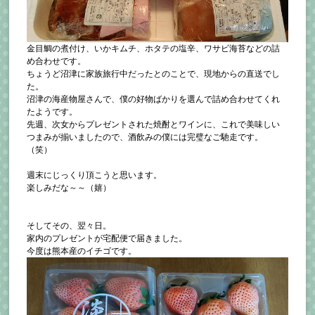
金目鯛の煮付け、いかキムチ、ホタテの塩辛、ワサビ海苔などの詰
め合わせです。
ちょうど沼津に家族旅行中だったとのことで、現地からの直送でし
た。
沼津の海産物屋さんで、僕の好物ばかりを選んで詰め合わせてくれ
たようです。
先週、次女からプレゼントされた焼酎とワインに、これで美味しい
つまみが揃いましたので、酒飲みの僕には完璧なご馳走です。
（笑）
週末にじっくり頂こうと思います。
楽しみだな～～（嬉）
そしてその、翌々日。
家内のプレゼントが宅配便で届きました。
今度は熊本産のイチゴです。