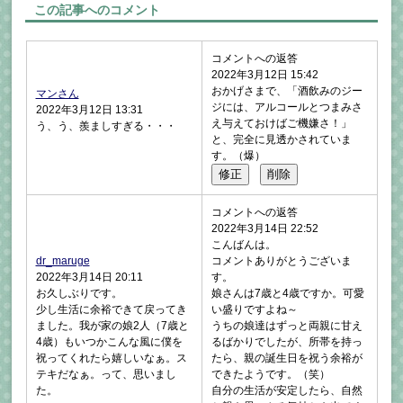
この記事へのコメント
コメントへの返答
2022年3月12日 15:42
おかげさまで、「酒飲みのジー
マンさん
ジには、アルコールとつまみさ
2022年3月12日 13:31
え与えておけばご機嫌さ！」
う、う、羨ましすぎる・・・
と、完全に見透かされていま
す。（爆）
コメントへの返答
2022年3月14日 22:52
こんばんは。
dr_maruge
コメントありがとうございま
2022年3月14日 20:11
す。
お久しぶりです。
娘さんは7歳と4歳ですか。可愛
少し生活に余裕できて戻ってき
い盛りですよね～
ました。我が家の娘2人（7歳と
うちの娘達はずっと両親に甘え
4歳）もいつかこんな風に僕を
るばかりでしたが、所帯を持っ
祝ってくれたら嬉しいなぁ。ス
たら、親の誕生日を祝う余裕が
テキだなぁ。って、思いまし
できたようです。（笑）
た。
自分の生活が安定したら、自然