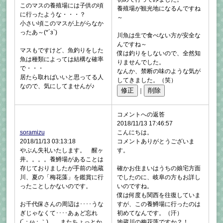
このマスの養殖場には子供の頃
養殖場が観光地になるんですね
に行ったような・・・？
～
小さい頃このマスが上がらなか
ったあ～(*´з`)
川魚は生で食べない方が安全な
んですね～
マスもですけど、魚釣りをした
僕は釣りをしないので、全然知
魚は種類によっては結構な確率
りませんでした。
で・・・
なんか、禁断の味のような気が
居たら取ればいいと思ってる人
してきました。（笑）
なので、気にしてませんが♪
｜
コメントへの返答
2018/11/13 17:46:57
soramizu
こんにちは。
2018/11/13 03:13:18
コメントありがとうございま
やぶん失礼いたします。 醒ヶ
す。
井。。。。養鱒場があることは
存じておりましたが手前の地蔵
確かお住まいはうちの娘宅方面
川、夏の「梅花藻」を鑑賞に行
でしたのに、岐阜の方もお詳し
ったことしかないのです。
いのですね。
僕は何度も関西を往復していま
お千代保さんの周辺は････うな
すが、この養鱒場に行ったのは
ぎじゃなくて････あぁど忘れ
初めてなんです。（汗）
(´；ω；｀) またちょっとか
地蔵川の梅花藻ですか？！