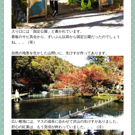
入り口には「国定公園」と書かれています。
看板のサビ具合から、ずいぶん以前から国定公園だったのでしょう
ね。。。（笑）
自然の地形を生かした山間いに、生けすが作ってあります。
広い敷地には、マスの成長に合わせて沢山の生けすがありました。
肝心の紅葉は、もう見頃が終わっていました。。。（泣）