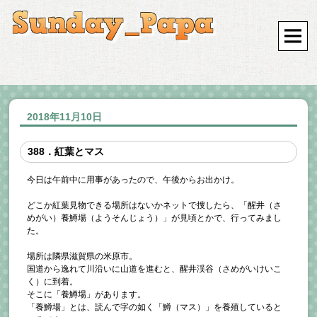
2018年11月10日
388．紅葉とマス
今日は午前中に用事があったので、午後からお出かけ。
どこか紅葉見物できる場所はないかネットで捜したら、「醒井（さ
めがい）養鱒場（ようそんじょう）」が見頃とかで、行ってみまし
た。
場所は隣県滋賀県の米原市。
国道から逸れて川沿いに山道を進むと、醒井渓谷（さめがいけいこ
く）に到着。
そこに「養鱒場」があります。
「養鱒場」とは、読んで字の如く「鱒（マス）」を養殖していると