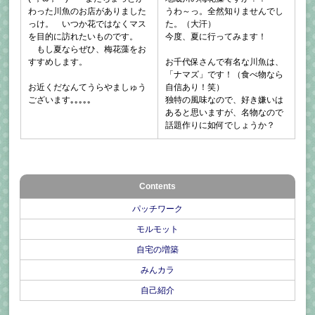
わった川魚のお店がありました
うわ～っ。全然知りませんでし
っけ。 いつか花ではなくマス
た。（大汗）
を目的に訪れたいものです。
今度、夏に行ってみます！
もし夏ならぜひ、梅花藻をお
すすめします。
お千代保さんで有名な川魚は、
「ナマズ」です！（食べ物なら
お近くだなんてうらやましゅう
自信あり！笑）
ございます｡｡｡｡｡
独特の風味なので、好き嫌いは
あると思いますが、名物なので
話題作りに如何でしょうか？
Contents
パッチワーク
モルモット
自宅の増築
みんカラ
自己紹介