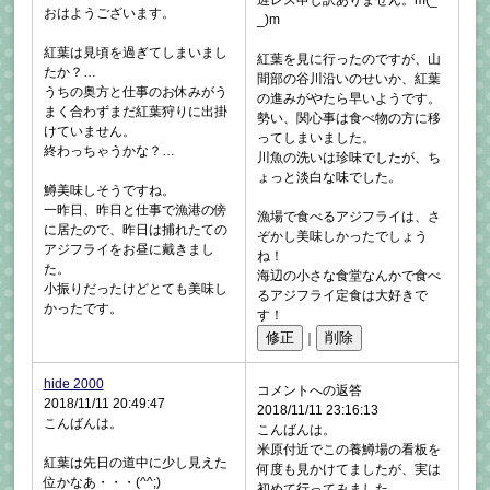
おはようございます。
_)m
紅葉は見頃を過ぎてしまいまし
紅葉を見に行ったのですが、山
たか？…
間部の谷川沿いのせいか、紅葉
うちの奥方と仕事のお休みがう
の進みがやたら早いようです。
まく合わずまだ紅葉狩りに出掛
勢い、関心事は食べ物の方に移
けていません。
ってしまいました。
終わっちゃうかな？…
川魚の洗いは珍味でしたが、ち
ょっと淡白な味でした。
鱒美味しそうですね。
一昨日、昨日と仕事で漁港の傍
漁場で食べるアジフライは、さ
に居たので、昨日は捕れたての
ぞかし美味しかったでしょう
アジフライをお昼に戴きまし
ね！
た。
海辺の小さな食堂なんかで食べ
小振りだったけどとても美味し
るアジフライ定食は大好きで
かったです。
す！
｜
hide 2000
コメントへの返答
2018/11/11 20:49:47
2018/11/11 23:16:13
こんばんは。
こんばんは。
米原付近でこの養鱒場の看板を
紅葉は先日の道中に少し見えた
何度も見かけてましたが、実は
位かなあ・・・(^^;)
初めて行ってみました。