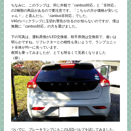
ちなみに、このランプは、同じ外観で「canbus対応」と「非対応」
の2種類の商品があるので要注意です。「こちらの方が価格が安いじ
ゃん！」と喜んだら、「canbus非対応」でした。
V40のバックランプに玉切れ警告が出るのか知らないのですが、僕は
無難に「canbus対応」の方を選びました。
下の写真は、運転席側がLED交換後、助手席側は交換前で、違いは
明らかですね。リフレクターとの相性も良いようで、ランプユニッ
ト全体が均一に光っています。
夜間も乗ってみましたが、とても明るくて見易くなりました
（嬉）。
ついでに、ブレーキランプにもこのLEDバルブを試してみました。