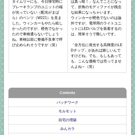
タイムリーにも、今日帰宅時に
は真っ暗！」なんてことになっ
ブレーキランプのユニットの端
て、折角のモディファイが残念
が光っていない（配光がまば
な結果になっちゃいます。
ら）のベンツ（W221）を見ま
ウィンカーが橙色でないのは論
した。ウィンカーもやたら眩し
外ですが、電球用のライトユニ
かったのですが、橙色でなかっ
ットにLEDバルブを装着するの
たので車検通らないでしょう
は、簡単そうで難しいです。
ね。車検以前に整備不良車で呼
び止められそうですが（笑）
「全方位に発光する高輝度のLE
Dチップ」があれば嬉しいんで
すけどね。でも、もしもあって
も、こんな価格では売ってませ
んよね～（笑）
Contents
パッチワーク
モルモット
自宅の増築
みんカラ