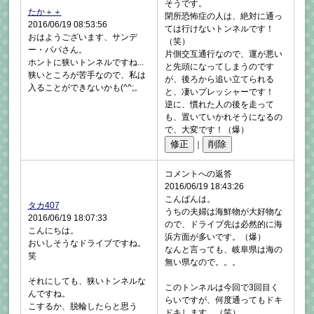
そうです。
たか＋＋
閉所恐怖症の人は、絶対に通っ
2016/06/19 08:53:56
ては行けないトンネルです！
おはようございます、サンデ
（笑）
ー・パパさん。
片側交互通行なので、運が悪い
ホントに狭いトンネルですね...
と先頭になってしまうのです
狭いところが苦手なので、私は
が、後ろから追い立てられる
入ることができないかも(^^;。
と、凄いプレッシャーです！
逆に、慣れた人の後を走って
も、置いていかれそうになるの
で、大変です！（爆）
｜
コメントへの返答
2016/06/19 18:43:26
こんばんは。
タカ407
うちの夫婦は海鮮物が大好物な
2016/06/19 18:07:33
ので、ドライブ先は必然的に海
こんにちは。
浜方面が多いです。（爆）
おいしそうなドライブですね。
なんと言っても、岐阜県は海の
笑
無い県なので。。。
それにしても、狭いトンネルな
このトンネルは今回で3回目く
んですね。
らいですが、何度通ってもドキ
こするか、脱輪したらと思う
ドキします。（笑）