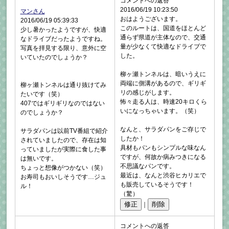
コメントへの返答
2016/06/19 10:23:50
マンさん
おはようございます。
2016/06/19 05:39:33
このルートは、国道をほとんど
少し暑かったようですが、快適
通らず県道が主体なので、交通
なドライブだったようですね。
量が少なくて快適なドライブで
写真を拝見する限り、意外に空
した。
いていたのでしょうか？
柳ヶ瀬トンネルは、暗いうえに
両端に側溝があるので、ギリギ
柳ヶ瀬トンネルは通り抜けてみ
リの感じがします。
たいです（笑）
怖々走る人は、時速20キロくら
407ではギリギリなのではない
いになっちゃいます。（笑）
のでしょうか？
なんと、サラダパンをご存じで
サラダパンは以前TV番組で紹介
したか！
されていましたので、存在は知
具材もパンもシンプルな味なん
っていましたが実際に食した事
ですが、何故か病みつきになる
は無いです。
不思議なパンです。
ちょっと想像がつかない（笑）
最近は、なんと渋谷ヒカリエで
お寿司もおいしそうです…ジュ
も販売しているそうです！
ル！
（驚）
｜
コメントへの返答