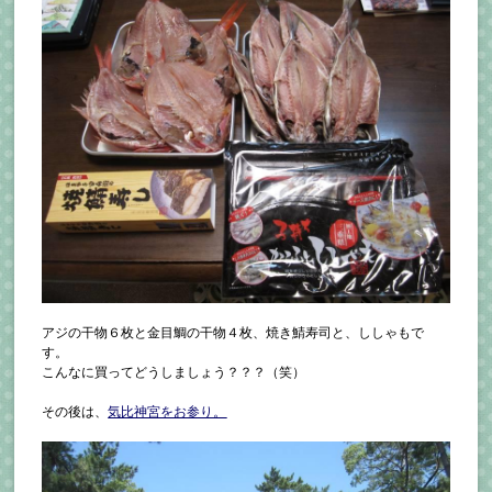
アジの干物６枚と金目鯛の干物４枚、焼き鯖寿司と、ししゃもで
す。
こんなに買ってどうしましょう？？？（笑）
その後は、
気比神宮をお参り。