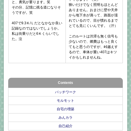
と、勇気が要ります。笑
狭いだけでなく照明もほとんど
その分、記憶に残る道になりそ
ありません。おまけに壁や天井
うですが。笑
から地下水が滴って、路面が濡
れているので、目が慣れるまで
407で9.3Ｋ/Ｌだとなかなか良い
とても見にくいんです。（汗）
記録なのではないでしょうか。
私は街乗りだと6Ｋくらいでし
このルートは渋滞も無く信号も
た。泣
少ないので、燃費はもっと良く
てもと思うのですが、峠越えす
るので、車体が重い407はキツ
イかもしれませんね。
Contents
パッチワーク
モルモット
自宅の増築
みんカラ
自己紹介