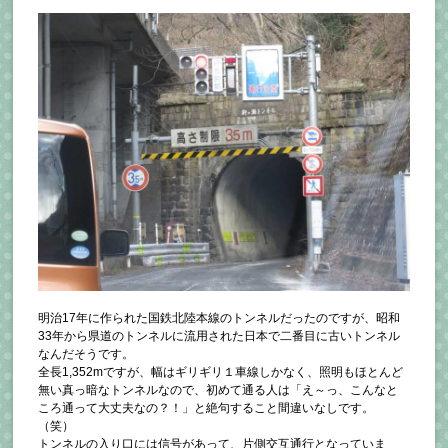
明治17年に作られた国鉄北陸本線のトンネルだったのですが、昭和
33年から県道のトンネルに流用された日本で二番目に古いトンネル
なんだそうです。
全長1,352mですが、幅はギリギリ１車線しかなく、照明もほとんど
無い真っ暗なトンネルなので、初めて通る人は「え～っ、こんなと
ころ通って大丈夫なの？！」と絶句すること間違いなしです。
（笑）
トンネルの入り口には信号があって、片側交互通行となっていま