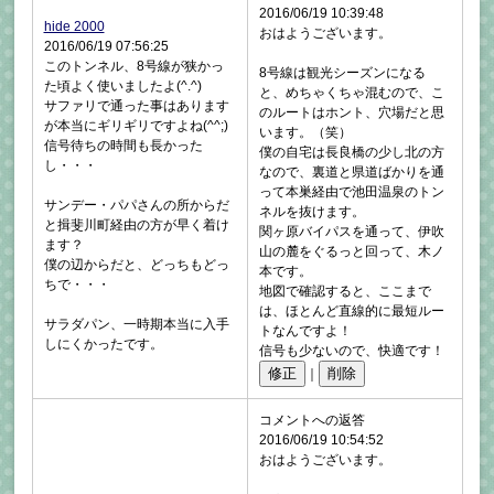
2016/06/19 10:39:48
hide 2000
おはようございます。
2016/06/19 07:56:25
このトンネル、8号線が狭かっ
8号線は観光シーズンになる
た頃よく使いましたよ(^.^)
と、めちゃくちゃ混むので、こ
サファリで通った事はあります
のルートはホント、穴場だと思
が本当にギリギリですよね(^^;)
います。（笑）
信号待ちの時間も長かった
僕の自宅は長良橋の少し北の方
し・・・
なので、裏道と県道ばかりを通
って本巣経由で池田温泉のトン
サンデー・パパさんの所からだ
ネルを抜けます。
と揖斐川町経由の方が早く着け
関ヶ原バイパスを通って、伊吹
ます？
山の麓をぐるっと回って、木ノ
僕の辺からだと、どっちもどっ
本です。
ちで・・・
地図で確認すると、ここまで
は、ほとんど直線的に最短ルー
サラダパン、一時期本当に入手
トなんですよ！
しにくかったです。
信号も少ないので、快適です！
｜
コメントへの返答
2016/06/19 10:54:52
おはようございます。