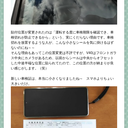
貼付位置が変更されたのは「運転する度に車検期限を確認でき、車
検切れが防止できるから」という、実にくだらない理由です。車検
切れを放置するような人が、こんな小さなシールを気に掛けるはず
ないのにね～～
そんな理由もあってこの位置変更は不評ですが、V40はフロントガラ
ス中央にカメラがあるため、以前からシールは中央からオフセット
した中途半端な位置に貼られてたので、この位置の方が納まりが良
い感じがします。（笑）
新しい車検証は、本当に小さくなりましたね～ スマホよりちょい
大きいだけ。