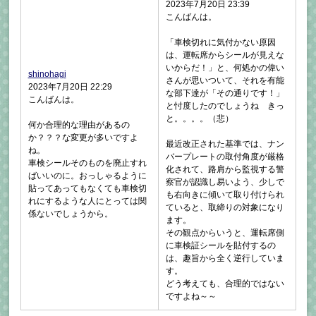
2023年7月20日 23:39
こんばんは。
「車検切れに気付かない原因
は、運転席からシールが見えな
いからだ！」と、何処かの偉い
shinohagi
さんが思いついて、それを有能
2023年7月20日 22:29
な部下達が「その通りです！」
こんばんは。
と忖度したのでしょうね きっ
と。。。。（悲）
何か合理的な理由があるの
か？？？な変更が多いですよ
最近改正された基準では、ナン
ね。
バープレートの取付角度が厳格
車検シールそのものを廃止すれ
化されて、路肩から監視する警
ばいいのに。おっしゃるように
察官が認識し易いよう、少しで
貼ってあってもなくても車検切
も右向きに傾いて取り付けられ
れにするような人にとっては関
ていると、取締りの対象になり
係ないでしょうから。
ます。
その観点からいうと、運転席側
に車検証シールを貼付するの
は、趣旨から全く逆行していま
す。
どう考えても、合理的ではない
ですよね～～