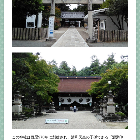
この神社は西暦970年に創建され、清和天皇の子孫である「源満仲