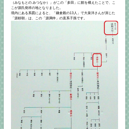
（みなもとの みつなか）」がこの「多田」に館を構えたことで、こ
こが源氏発祥の地となりました。
境内にある系図によると、「鎌倉殿の13人」で大泉洋さんが演じた
「源頼朝」は、この「源満仲」の直系子孫です。