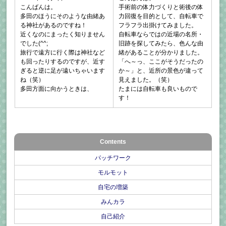
こんばんは。
手術前の体力づくりと術後の体
多田のほうにそのような由緒あ
力回復を目的として、自転車で
る神社があるのですね！
フラフラ出掛けてみました。
近くなのにまったく知りません
自転車ならではの近場の名所・
でした(^^;
旧跡を探してみたら、色んな由
旅行で遠方に行く際は神社など
緒があることが分かりました。
も回ったりするのですが、近す
「へ～っ、ここがそうだったの
ぎると逆に足が遠いちゃいます
か～」と、近所の景色が違って
ね（笑）
見えました。（笑）
多田方面に向かうときは、
たまには自転車も良いもので
す！
Contents
パッチワーク
モルモット
自宅の増築
みんカラ
自己紹介