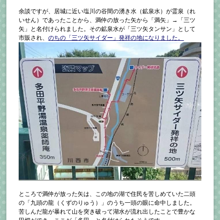
余談ですが、居城に近い塩川の谷間の湧き水（鉱泉水）が霊泉（れ
いせん）であったことから、満仲の放った矢から「満矢」→「三ツ
矢」と名付けられました。その鉱泉水が「三ツ矢タンサン」として
市販され、
のちの「三ツ矢サイダー」発祥の地になりました。
ところで満仲が放った矢は、この地の湖で住民を苦しめていた二頭
の「九頭の龍（くずのりゅう）」のうち一頭の眼に命中しました。
苦しんだ龍が暴れて山を突き破って湖水が流れ出したことで豊かな