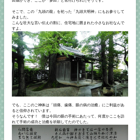
田畑ができ、ここが「多田」と名付けられたそうです。
そこで、この「九頭の龍」を祀った「九頭大明神」にもお参りして
みました。
こんな壮大な言い伝えの割に、住宅地に囲まれた小さなお社なんで
すよ。
でも、ここのご神体は「頭痛、歯痛、眼の病の治癒」にご利益があ
ると信仰されています。
そうなんです！ 僕は今回の眼の手術にあたって、何度かここを訪
れて手術の成功と治癒を祈願してたのでした。