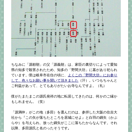
ちなみに「源頼朝」の父「源義朝」は、家臣の裏切りによって愛知
県の知多で殺害されたため、知多の「野間大坊」に墓があり祀られ
ています。僕は岐阜市在住の頃に、
よくこの「野間大坊」にお参り
して、色々なお願い事を聞いて頂きました
（汗）。いつもちゃんと
ご利益があって、とてもありがたいお寺なんですよ。（礼）
僕がたまたまこの源氏発祥の地に転居してきたのは、何かのご縁か
もしれません。（笑）
「源満仲」がこの地（多田）を選んだのは、参拝した大阪の住吉大
社から『この矢が落ちたところを居城にせよ』と白羽の鏑矢（かぶ
らや）を与えられ、放った鏑矢がここに落ちたからなんです。それ
以降、多田源氏と名のったそうです｡