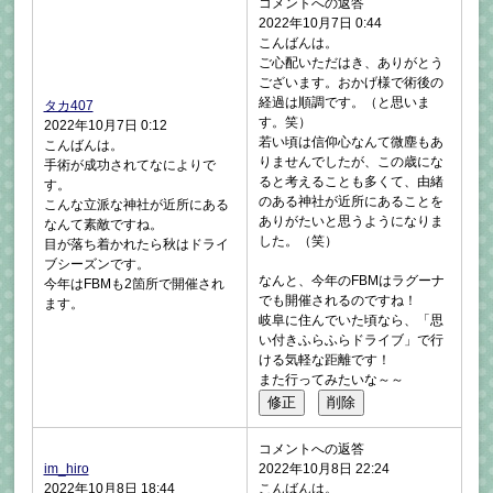
コメントへの返答
2022年10月7日 0:44
こんばんは。
ご心配いただはき、ありがとう
ございます。おかげ様で術後の
経過は順調です。（と思いま
タカ407
す。笑）
2022年10月7日 0:12
若い頃は信仰心なんて微塵もあ
こんばんは。
りませんでしたが、この歳にな
手術が成功されてなによりで
ると考えることも多くて、由緒
す。
のある神社が近所にあることを
こんな立派な神社が近所にある
ありがたいと思うようになりま
なんて素敵ですね。
した。（笑）
目が落ち着かれたら秋はドライ
ブシーズンです。
なんと、今年のFBMはラグーナ
今年はFBMも2箇所で開催され
でも開催されるのですね！
ます。
岐阜に住んでいた頃なら、「思
い付きふらふらドライブ」で行
ける気軽な距離です！
また行ってみたいな～～
コメントへの返答
im_hiro
2022年10月8日 22:24
2022年10月8日 18:44
こんばんは。